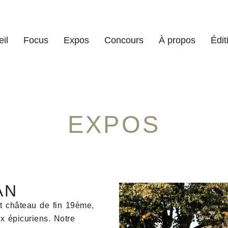
il
Focus
Expos
Concours
À propos
Édit
EXPOS
AN
it château de fin 19ème,
x épicuriens. Notre