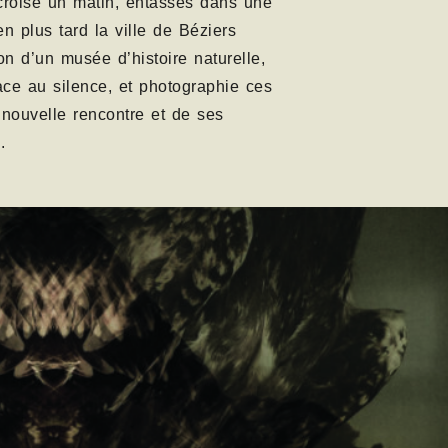
croise un matin, entassés dans une
n plus tard la ville de Béziers
n d’un musée d’histoire naturelle,
face au silence, et photographie ces
nouvelle rencontre et de ses
.